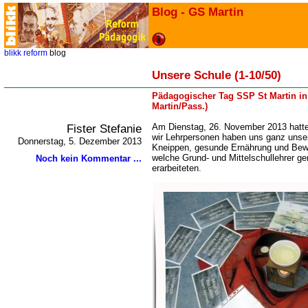
Blog - GS Martin
blikk
reform
blog
Unsere Schule (1-10/50)
Pädagogischer Tag SSP St Martin in 
Martin/Pass.)
Fister Stefanie
Am Dienstag, 26. November 2013 hatten
wir Lehrpersonen haben uns ganz unse
Donnerstag, 5. Dezember 2013
Kneippen, gesunde Ernährung und Bew
welche Grund- und Mittelschullehrer 
Noch kein Kommentar ...
erarbeiteten.