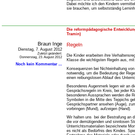
Dabei möchte ich den Kindern vermittel
sie brauchen, um selbstständig Lerninh
Die reformpädagogische Entwicklung
Tramin)
Braun Inge
Regeln
Dienstag, 7. August 2012
Zuletzt geändert:
Die Kinder erarbeiten ihre Verhaltensr
Donnerstag, 23. August 2012
Klasse die wichtigsten Regeln aus, mit 
Noch kein Kommentar ...
Konsequenzen bei Nichteinhaltung von
notwendig, um die Bedeutung der Rege
einen reibungslosen Ablauf des Unterri
Besonderes Augenmerk legen wir an die
Gesprächsregeln im Kreis, bei jeder K
besonderen Aussprachen werden die Reg
Symbolen in die Mitte des Teppichs gel
Gesprächspartner ansehen (Auge), zu
vorbringen (Mund), aufzeigen (Hand).
Wir halten uns bei der Bestrafung an 
die vor demütigenden und sinnlosen Str
Unterrichtsmaterialien bezeichnete Mon
es nicht als Bedürfnis des Kindes. Spi