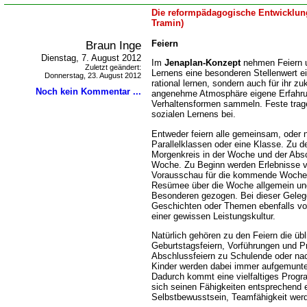
Die reformpädagogische Entwicklung
Tramin)
Braun Inge
Feiern
Dienstag, 7. August 2012
Im
Jenaplan-Konzept
nehmen Feiern u
Zuletzt geändert:
Lernens eine besonderen Stellenwert ein
Donnerstag, 23. August 2012
rational lernen, sondern auch für ihr z
Noch kein Kommentar ...
angenehme Atmosphäre eigene Erfahru
Verhaltensformen sammeln. Feste trage
sozialen Lernens bei.
Entweder feiern alle gemeinsam, oder n
Parallelklassen oder eine Klasse. Zu d
Morgenkreis in der Woche und der Abs
Woche. Zu Beginn werden Erlebnisse 
Vorausschau für die kommende Woche 
Resümee über die Woche allgemein und
Besonderen gezogen. Bei dieser Geleg
Geschichten oder Themen ebenfalls vor
einer gewissen Leistungskultur.
Natürlich gehören zu den Feiern die üb
Geburtstagsfeiern, Vorführungen und Pr
Abschlussfeiern zu Schulende oder na
Kinder werden dabei immer aufgemunte
Dadurch kommt eine vielfaltiges Prog
sich seinen Fähigkeiten entsprechend e
Selbstbewusstsein, Teamfähigkeit werd