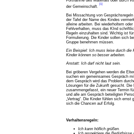
Fortnahme des Materials oder durch v
[1]
der Gemeinschaft.
Bei Missachtung von Gesprächsregeln w
der Tafel der Name des Kindes vermer
alleine arbeiten. Bei wiederholtem od
Fehlverhalten, muss das KInd schriftl
Regeln einzuhalten sind. Wichtig ist für
Formulierung. Die Kinder sollen sich b
Gruppe benehmen müssen.
Ein Beispiel: Ich muss leise durch die
Kinder können so besser arbeiten.
Anstatt:
Ich darf nicht laut sein.
Bei gröberen Vergehen werden die Eltern
suchen ein gemeinsames Gespräch mit
dem Gespräch wird das Problem durchd
Lösungen für die Zukunft gesucht. Die
zusammengefasst, ein neuer Termin für
und alle am Gespräch beteiligten Pers
Vertrag“. Die Kinder fühlen sich erns
sich die Chancen auf Erfolg.
Verhaltensregeln:
Ich kann höflich grüßen.
Ich respektiere die Bedürfnisse 