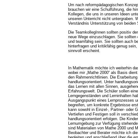
Um nach reformpädagogischen Konzept 
brauchen wir eine Schulführung, die hi
Kollegen, die uns in unseren Ideen unt
unseren Unterricht nicht untergraben. 
Verständnis Unterstützung von beiden 
Die TeamkollegInnen sollten positiv d
neue Wege einzuschlagen. Sie sollten e
und teamfähig sein. Sie sollten auch ber
hinterfragen und kritikfähig genug sein
sinnvoll erscheint.
In Mathematik möchte ich weiterhin da
wobei mir „Mathe 2000“ als Basis dient.
den Rahmenrichtlinien. Die Erarbeitung 
handlungsorientiert. Unter handlungsori
das Lernen mit allen Sinnen, ausgehen
Erfahrungswelt. Die Schüler sollen ei
Lerngegenständen und Lerninhalten habe
Ausgangspunkt eines Lernprozesses und
begreifen, um konkrete Ergebnisse erst
kann sowohl in Einzel-, Partner- oder 
Vertiefen und Festigen soll in verschi
handlungsorientiert erfolgen. Die Kinde
Lernumgebung zur Verfügung stehenden
sind Materialien von Mathe 2000 und Mo
Beobachter und Berater möchte ich die
begleiten und anschließend über die erre