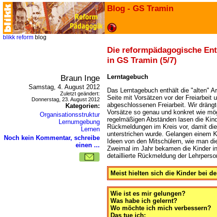
Blog - GS Tramin
blikk
reform
blog
Die reformpädagogische En
in GS Tramin (5/7)
Braun Inge
Lerntagebuch
Samstag, 4. August 2012
Das Lerntagebuch enthält die "alten" Ar
Zuletzt geändert:
Seite mit Vorsätzen vor der Freiarbeit 
Donnerstag, 23. August 2012
abgeschlossenen Freiarbeit. Wir drängt
Kategorien:
Vorsätze so genau und konkret wie mög
Organisationsstruktur
regelmäßigen Abständen lasen die Kind
Lernumgebung
Rückmeldungen im Kreis vor, damit die 
Lernen
unterstrichen wurde. Gelangen einem Ki
Noch kein Kommentar, schreibe
Ideen von den Mitschülern, wie man die
einen ...
Zweimal im Jahr bekamen die Kinder in
detaillierte Rückmeldung der Lehrperso
Meist hielten sich die Kinder bei d
Wie ist es mir gelungen?
Was habe ich gelernt?
Wo möchte ich mich verbessern?
Das tue ich: