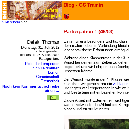
Blog - GS Tramin
blikk
reform
blog
Partizipation 1 (49/53)
Delaiti Thomas
Es ist für uns besonders wichtig, dass
dem realen Leben in Verbindung bleibt 
Dienstag, 31. Juli 2012
lebenspraktische Erfahrungen ermöglic
Zuletzt geändert:
Donnerstag, 23. August 2012
Während eines Klassenrates in der 3.
Kategorien:
Vorschlag gemeinsam Zelten zu gehen
Rolle der Lehrperson
begeistert und wir Lehrpersonen überl
Schule draußen
umsetzen könnte.
Lernen
Gemeinschaft
Der Wunsch wurde in der 4. Klasse wie
Elternarbeit
klar, dass wir gemeinsam ein
Zeltlager
Noch kein Kommentar, schreibe
überlegten wir Lehrpersonen in wie weit
einen ...
und Gestaltung mit einbeziehen konnte
Da die Arbeit mit Externen ein wichtige
war es notwendig den Ablauf der 3 Tag
planen und zu strukturieren.