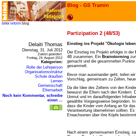
Blog - GS Tramin
blikk
reform
blog
Partizipation 2 (48/53)
Delaiti Thomas
Einstieg ins Projekt "Ökologie leben
Dienstag, 31. Juli 2012
Der Einstieg ins Projekt erfolgte in der
Zuletzt geändert:
4B zusammen. Ein
Brainstorming
zum
Freitag, 24. August 2012
gemacht und die gesammelten Punkte 
Kategorien:
gesammelt.
Rolle der Lehrperson
Organisationsstruktur
Bevor man auseinander geht, teilen wir
Schule draußen
Vorschlag, gemeinsam zu Zelten, heue
Lernen
Gemeinschaft
Da die Idee des Zeltens von den Kinder
Elternarbeit
bewusst die Eltern nach den Kindern. Di
Noch kein Kommentar, schreibe
Unmut und im darauffolgenden Infoabe
einen ...
gewählte Vorgangsweise begründen. In 
dass die Kinder vom Anfang an für das 
Verantwortung übernehmen sollten. Es s
Erwachsenen über ihre Köpfe bestimmt
Nach einem gemeinsamen Einstieg, sa