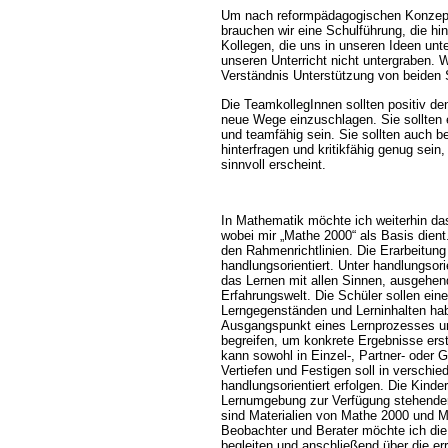
Um nach reformpädagogischen Konzept 
brauchen wir eine Schulführung, die hi
Kollegen, die uns in unseren Ideen unt
unseren Unterricht nicht untergraben. 
Verständnis Unterstützung von beiden 
Die TeamkollegInnen sollten positiv d
neue Wege einzuschlagen. Sie sollten e
und teamfähig sein. Sie sollten auch ber
hinterfragen und kritikfähig genug sein
sinnvoll erscheint.
In Mathematik möchte ich weiterhin da
wobei mir „Mathe 2000“ als Basis dient.
den Rahmenrichtlinien. Die Erarbeitung 
handlungsorientiert. Unter handlungsori
das Lernen mit allen Sinnen, ausgehen
Erfahrungswelt. Die Schüler sollen ei
Lerngegenständen und Lerninhalten habe
Ausgangspunkt eines Lernprozesses und
begreifen, um konkrete Ergebnisse erst
kann sowohl in Einzel-, Partner- oder 
Vertiefen und Festigen soll in verschi
handlungsorientiert erfolgen. Die Kinde
Lernumgebung zur Verfügung stehenden
sind Materialien von Mathe 2000 und Mo
Beobachter und Berater möchte ich die
begleiten und anschließend über die erre