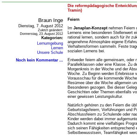
Die reformpädagogische Entwicklung
Tramin)
Braun Inge
Feiern
Dienstag, 7. August 2012
Im
Jenaplan-Konzept
nehmen Feiern u
Zuletzt geändert:
Lernens eine besonderen Stellenwert ein
Donnerstag, 23. August 2012
rational lernen, sondern auch für ihr z
Kategorien:
angenehme Atmosphäre eigene Erfahru
Lernumgebung
Verhaltensformen sammeln. Feste trage
Lernen
sozialen Lernens bei.
Unsere Schule
Entweder feiern alle gemeinsam, oder n
Noch kein Kommentar ...
Parallelklassen oder eine Klasse. Zu d
Morgenkreis in der Woche und der Abs
Woche. Zu Beginn werden Erlebnisse 
Vorausschau für die kommende Woche 
Resümee über die Woche allgemein und
Besonderen gezogen. Bei dieser Geleg
Geschichten oder Themen ebenfalls vor
einer gewissen Leistungskultur.
Natürlich gehören zu den Feiern die üb
Geburtstagsfeiern, Vorführungen und Pr
Abschlussfeiern zu Schulende oder na
Kinder werden dabei immer aufgemunte
Dadurch kommt eine vielfaltiges Prog
sich seinen Fähigkeiten entsprechend e
Selbstbewusstsein, Teamfähigkeit werd