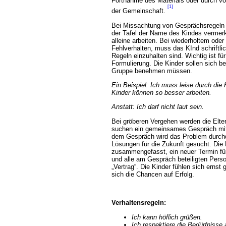
Fortnahme des Materials oder durch v
[1]
der Gemeinschaft.
Bei Missachtung von Gesprächsregeln w
der Tafel der Name des Kindes vermer
alleine arbeiten. Bei wiederholtem od
Fehlverhalten, muss das KInd schriftl
Regeln einzuhalten sind. Wichtig ist für
Formulierung. Die Kinder sollen sich b
Gruppe benehmen müssen.
Ein Beispiel: Ich muss leise durch die
Kinder können so besser arbeiten.
Anstatt:
Ich darf nicht laut sein.
Bei gröberen Vergehen werden die Eltern
suchen ein gemeinsames Gespräch mit
dem Gespräch wird das Problem durchd
Lösungen für die Zukunft gesucht. Die
zusammengefasst, ein neuer Termin für
und alle am Gespräch beteiligten Pers
Vertrag“. Die Kinder fühlen sich erns
sich die Chancen auf Erfolg.
Verhaltensregeln:
Ich kann höflich grüßen.
Ich respektiere die Bedürfnisse 