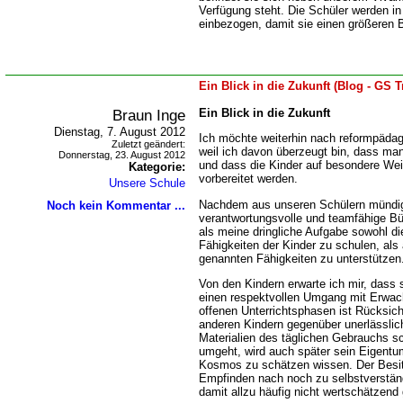
Verfügung steht. Die Schüler werden in
einbezogen, damit sie einen größeren 
Ein Blick in die Zukunft (Blog - GS 
Braun Inge
Ein Blick in die Zukunft
Dienstag, 7. August 2012
Ich möchte weiterhin nach reformpäda
Zuletzt geändert:
weil ich davon überzeugt bin, dass ma
Donnerstag, 23. August 2012
und dass die Kinder auf besondere Wei
Kategorie:
vorbereitet werden.
Unsere Schule
Nachdem aus unseren Schülern mündig
Noch kein Kommentar ...
verantwortungsvolle und teamfähige Bü
als meine dringliche Aufgabe sowohl d
Fähigkeiten der Kinder zu schulen, als
genannten Fähigkeiten zu unterstützen
Von den Kindern erwarte ich mir, dass s
einen respektvollen Umgang mit Erwac
offenen Unterrichtsphasen ist Rücksich
anderen Kindern gegenüber unerlässlic
Materialien des täglichen Gebrauchs s
umgeht, wird auch später sein Eigent
Kosmos zu schätzen wissen. Der Besit
Empfinden nach noch zu selbstverstän
damit allzu häufig nicht wertschätzend