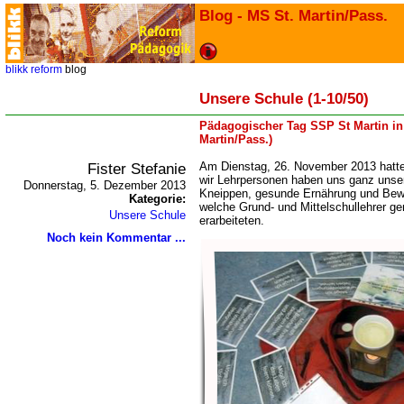
Blog - MS St. Martin/Pass.
blikk
reform
blog
Unsere Schule (1-10/50)
Pädagogischer Tag SSP St Martin in 
Martin/Pass.)
Fister Stefanie
Am Dienstag, 26. November 2013 hatten
wir Lehrpersonen haben uns ganz unse
Donnerstag, 5. Dezember 2013
Kneippen, gesunde Ernährung und Bew
Kategorie:
welche Grund- und Mittelschullehrer 
Unsere Schule
erarbeiteten.
Noch kein Kommentar ...