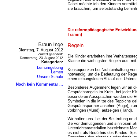
Dabei möchte ich den Kindern vermittel
sie brauchen, um selbstständig Lerninh
Die reformpädagogische Entwicklung
Tramin)
Braun Inge
Regeln
Dienstag, 7. August 2012
Zuletzt geändert:
Die Kinder erarbeiten ihre Verhaltensr
Donnerstag, 23. August 2012
Klasse die wichtigsten Regeln aus, mit 
Kategorien:
Lernumgebung
Konsequenzen bei Nichteinhaltung von
Lernen
notwendig, um die Bedeutung der Rege
Unsere Schule
einen reibungslosen Ablauf des Unterri
Noch kein Kommentar ...
Besonderes Augenmerk legen wir an die
Gesprächsregeln im Kreis, bei jeder K
besonderen Aussprachen werden die Reg
Symbolen in die Mitte des Teppichs gel
Gesprächspartner ansehen (Auge), zu
vorbringen (Mund), aufzeigen (Hand).
Wir halten uns bei der Bestrafung an 
die vor demütigenden und sinnlosen Str
Unterrichtsmaterialien bezeichnete Mon
es nicht als Bedürfnis des Kindes. Spi