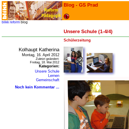
Blog - GS Prad
blikk
reform
blog
Unsere Schule (1-4/4)
Schülerzeitung
Kolhaupt Katherina
Montag, 16. April 2012
Zuletzt geändert:
Freitag, 18. Mai 2012
Kategorien:
Unsere Schule
Lernen
Gemeinschaft
Noch kein Kommentar ...