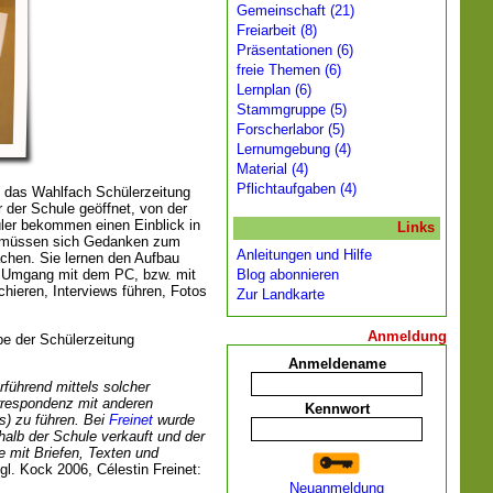
Gemeinschaft (21)
Freiarbeit (8)
Präsentationen (6)
freie Themen (6)
Lernplan (6)
Stammgruppe (5)
Forscherlabor (5)
Lernumgebung (4)
Material (4)
Pflichtaufgaben (4)
l das Wahlfach Schülerzeitung
r der Schule geöffnet, von der
üler bekommen einen Einblick in
Links
ie müssen sich Gedanken zum
Anleitungen und Hilfe
achen. Sie lernen den Aufbau
Blog abonnieren
m Umgang mit dem PC, bzw. mit
hieren, Interviews führen, Fotos
Zur Landkarte
Anmeldung
be der Schülerzeitung
Anmeldename
rführend mittels solcher
rrespondenz mit anderen
Kennwort
s) zu führen. Bei
Freinet
wurde
halb der Schule verkauft und der
e mit Briefen, Texten und
gl. Kock 2006, Célestin Freinet:
Neuanmeldung