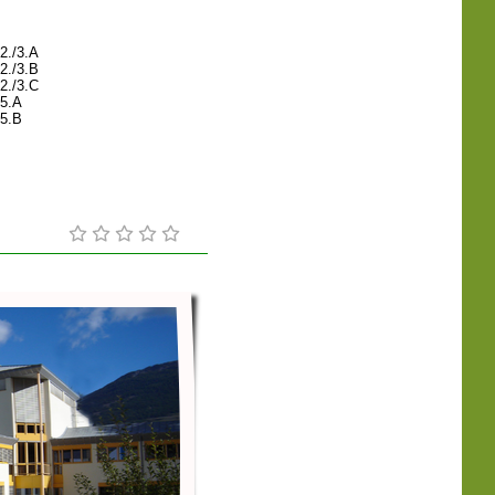
2./3.A
2./3.B
2./3.C
/5.A
/5.B