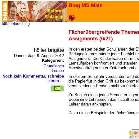
Blog MS Mals
blikk
reform
blog
Fächerübergreifende Themen
Assigments (6/21)
höller brigitte
In den ersten beiden Schuljahren der E
Pädagogik konstruierte jeder Fachlehre
Donnerstag, 9. August 2012
Assignment. Die Kinder waren oft mit 
Kategorien:
Lernaufgaben konfrontiert und standen 
Grundlagen
Arbeitsaufträgen unter Zeitdruck und e
Lernen
Noch kein Kommentar, schreibe
In diesem Schuljahr versuchten wird d
einen ...
die Papierflut in den Griff zu bekomme
verschiedenen Pensen nicht zu überfor
Zu Beginn eines jeden Semester legen
wobei eine Lehrperson das Hauptthema
Lehrer daran anknüpfen.
Dazu einige Beispiele der fächerüberg