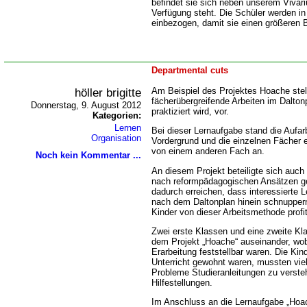
befindet sie sich neben unserem Viva
Verfügung steht. Die Schüler werden in
einbezogen, damit sie einen größeren 
Departmental cuts
höller brigitte
Am Beispiel des Projektes Hoache stel
fächerübergreifende Arbeiten im Dalton
Donnerstag, 9. August 2012
praktiziert wird, vor.
Kategorien:
Lernen
Bei dieser Lernaufgabe stand die Aufar
Organisation
Vordergrund und die einzelnen Fächer 
von einem anderen Fach an.
Noch kein Kommentar ...
An diesem Projekt beteiligte sich auch 
nach reformpädagogischen Ansätzen gea
dadurch erreichen, dass interessierte 
nach dem Daltonplan hinein schnupper
Kinder von dieser Arbeitsmethode profi
Zwei erste Klassen und eine zweite Kla
dem Projekt „Hoache“ auseinander, wob
Erarbeitung feststellbar waren. Die Kind
Unterricht gewohnt waren, mussten viel
Probleme Studieranleitungen zu verste
Hilfestellungen.
Im Anschluss an die Lernaufgabe „Hoac