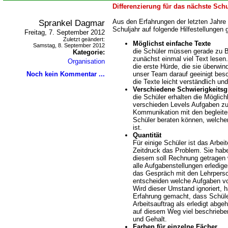
Differenzierung für das nächste Schu
Sprankel Dagmar
Aus den Erfahrungen der letzten Jahre 
Schuljahr auf folgende Hilfestellungen g
Freitag, 7. September 2012
Zuletzt geändert:
Möglichst einfache Texte
Samstag, 8. September 2012
die Schüler müssen gerade zu B
Kategorie:
zunächst einmal viel Text lesen.
Organisation
die erste Hürde, die sie überwi
Noch kein Kommentar ...
unser Team darauf geeinigt bes
die Texte leicht verständlich und
Verschiedene Schwierigkeitsg
die Schüler erhalten die Möglich
verschieden Levels Aufgaben zu 
Kommunikation mit den begleite
Schüler beraten können, welcher 
ist.
Quantität
Für einige Schüler ist das Arbe
Zeitdruck das Problem. Sie hab
diesem soll Rechnung getragen 
alle Aufgabenstellungen erledig
das Gespräch mit den Lehrpers
entscheiden welche Aufgaben vor
Wird dieser Umstand ignoriert, 
Erfahrung gemacht, dass Schüle
Arbeitsauftrag als erledigt abge
auf diesem Weg viel beschriebe
und Gehalt.
Farben für einzelne Fächer