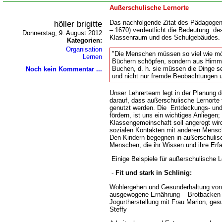
Außerschulische Lernorte
höller brigitte
Das nachfolgende Zitat des Pädagog
– 1670) verdeutlicht die Bedeutung de
Donnerstag, 9. August 2012
Klassenraum und des Schulgebäudes.
Kategorien:
Organisation
"Die Menschen müssen so viel wie mög
Lernen
Büchern schöpfen, sondern aus Himme
Buchen, d. h. sie müssen die Dinge s
Noch kein Kommentar ...
und nicht nur fremde Beobachtungen 
Unser Lehrerteam legt in der Planung 
darauf, dass außerschulische Lernorte
genutzt werden. Die Entdeckungs- und
fördern, ist uns ein wichtiges Anliegen;
Klassengemeinschaft soll angeregt wi
sozialen Kontakten mit anderen Mensc
Den Kindern begegnen in außerschulis
Menschen, die ihr Wissen und ihre Erf
Einige Beispiele für außerschulische L
-
Fit und stark in Schlinig:
Wohlergehen und Gesunderhaltung von
ausgewogene Ernährung - Brotbacken 
Jogurtherstellung mit Frau Marion, ges
Steffy