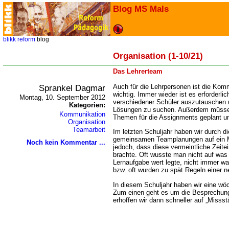
Blog MS Mals
blikk
reform
blog
Organisation (1-10/21)
Das Lehrerteam
Sprankel Dagmar
Auch für die Lehrpersonen ist die Kom
wichtig. Immer wieder ist es erforderli
Montag, 10. September 2012
verschiedener Schüler auszutauschen u
Kategorien:
Lösungen zu suchen. Außerdem müssen
Kommunikation
Themen für die Assignments geplant u
Organisation
Teamarbeit
Im letzten Schuljahr haben wir durch d
gemeinsamen Teamplanungen auf ein M
Noch kein Kommentar ...
jedoch, dass diese vermeintliche Zeite
brachte. Oft wusste man nicht auf was 
Lernaufgabe wert legte, nicht immer wa
bzw. oft wurden zu spät Regeln einer n
In diesem Schuljahr haben wir eine wö
Zum einen geht es um die Besprechun
erhoffen wir dann schneller auf „Misss