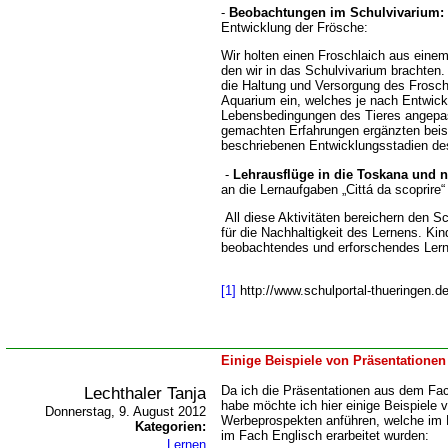
-
Beobachtungen im Schulvivarium:
Entwicklung der Frösche:
Wir holten einen Froschlaich aus ein
den wir in das Schulvivarium brachten.
die Haltung und Versorgung des Froschl
Aquarium ein, welches je nach Entwick
Lebensbedingungen des Tieres angepas
gemachten Erfahrungen ergänzten beis
beschriebenen Entwicklungsstadien de
-
Lehrausflüge in die Toskana und 
an die Lernaufgaben „Cittá da scoprire“ 
All diese Aktivitäten bereichern den S
für die Nachhaltigkeit des Lernens. Ki
beobachtendes und erforschendes Lern
[1]
http://www.schulportal-thueringen.de
Einige Beispiele von Präsentatione
Lechthaler Tanja
Da ich die Präsentationen aus dem Fach
habe möchte ich hier einige Beispiele 
Donnerstag, 9. August 2012
Werbeprospekten anführen, welche im 
Kategorien:
im Fach Englisch erarbeitet wurden:
Lernen