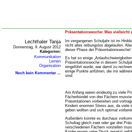
Präsentationswoche: Was vielleicht
Lechthaler Tanja
Im vergangenen Schuljahr ist im Hinblic
nicht alles reibungslos abgelaufen. Ab
Donnerstag, 9. August 2012
dieser Phase der Präsentationswoche!
Kategorien:
Kommunikation
Es hat so einige „Anlaufschwierigkeite
Lernen
Präsentationswoche in diesem Schuljah
Organisation
eingeführt wurde, war damit zu rechne
einige Punkte anführen, die mir währen
Noch kein Kommentar ...
sind.
Am Anfang waren eindeutig zu viele Pr
Fächerbündel von drei Fächern mussten
Präsentationen vorbereiten und vortrag
Kindern enormen Stress aus, da viele i
geben wollten und sich optimal vorberei
Außerdem konnte es durchaus vorkomm
Schultag gleich zwei oder gar drei Präs
verschiedenen Fächern vorstellen muss
Kinder enorm unter Druck gesetzt gefüh