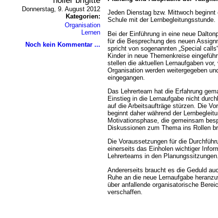
höller brigitte
Donnerstag, 9. August 2012
Jeden Dienstag bzw. Mittwoch beginnt d
Kategorien:
Schule mit der Lernbegleitungsstunde.
Organisation
Lernen
Bei der Einführung in eine neue Dalton
für die Besprechung des neuen Assign
Noch kein Kommentar ...
spricht von sogenannten „Special calls
Kinder in neue Themenkreise eingeführ
stellen die aktuellen Lernaufgaben vor,
Organisation werden weitergegeben und
eingegangen.
Das Lehrerteam hat die Erfahrung gema
Einstieg in die Lernaufgabe nicht durch
auf die Arbeitsaufträge stürzen. Die V
beginnt daher während der Lernbegleit
Motivationsphase, die gemeinsam besp
Diskussionen zum Thema ins Rollen br
Die Voraussetzungen für die Durchführu
einerseits das Einholen wichtiger Info
Lehrerteams in den Planungssitzungen
Andererseits braucht es die Geduld auc
Ruhe an die neue Lernaufgabe heranzu
über anfallende organisatorische Bereic
verschaffen.