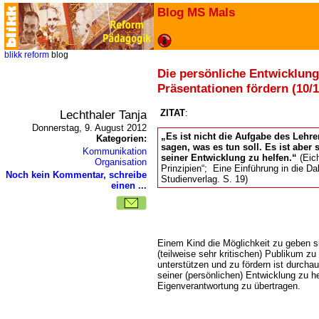
Blog MS Mals
blikk
reform
blog
Die persönliche Entwicklun
Präsentationen fördern (10/1
Lechthaler Tanja
ZITAT
:
Donnerstag, 9. August 2012
Es ist nicht die Aufgabe des Lehr
Kategorien:
sagen, was es tun soll. Es ist aber
Kommunikation
seiner Entwicklung zu helfen.“
(Eich
Organisation
Prinzipien“; Eine Einführung in die D
Noch kein Kommentar, schreibe
Studienverlag. S. 19)
einen ...
Einem Kind die Möglichkeit zu geben s
(teilweise sehr kritischen) Publikum zu
unterstützen und zu fördern ist durcha
seiner (persönlichen) Entwicklung zu h
Eigenverantwortung zu übertragen