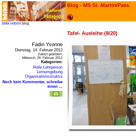
Blog - MS St. Martin/Pass.
blikk
reform
blog
Tafel- Ausleihe (8/20)
Fadin Yvonne
Dienstag, 14. Februar 2012
Zuletzt geändert:
Mittwoch, 29. Februar 2012
Kategorien:
Rolle Lehrperson
Lernumgebung
Organisationsstruktur
Noch kein Kommentar, schreibe
einen ...