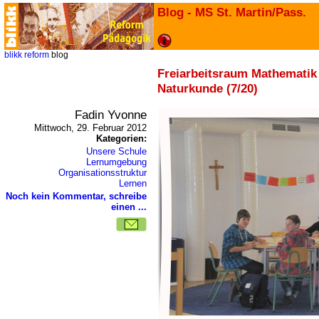
Blog - MS St. Martin/Pass.
blikk
reform
blog
Freiarbeitsraum Mathematik
Naturkunde (7/20)
Fadin Yvonne
Mittwoch, 29. Februar 2012
Kategorien:
Unsere Schule
Lernumgebung
Organisationsstruktur
Lernen
Noch kein Kommentar, schreibe
einen ...