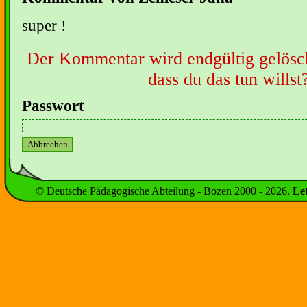
super !
Der Kommentar wird endgültig gelöscht
dass du das tun willst
Passwort
© Deutsche Pädagogische Abteilung - Bozen 2000 -
2026
.
Le