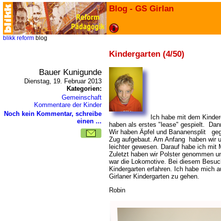
Blog - GS Girlan
blikk
reform
blog
Kindergarten (4/50)
Bauer Kunigunde
Dienstag, 19. Februar 2013
Kategorien:
Gemeinschaft
Kommentare der Kinder
Noch kein Kommentar, schreibe
Ich habe mit dem Kinderg
einen ...
haben als erstes "lease" gespielt. Da
Wir haben Äpfel und Bananensplit geg
Zug aufgebaut. Am Anfang haben wir u
leichter gewesen. Darauf habe ich mit
Zuletzt haben wir Polster genommen un
war die Lokomotive. Bei diesem Besuch
Kindergarten erfahren. Ich habe mich a
Girlaner Kindergarten zu gehen.
Robin