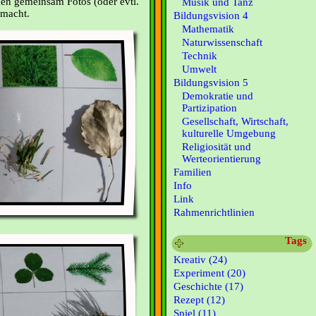
nen gemeinsam Fotos (oder evtl.
Musik und Tanz
 macht.
Bildungsvision 4
Mathematik
Naturwissenschaft
Technik
Umwelt
Bildungsvision 5
Demokratie und
Partizipation
Gesellschaft, Wirtschaft,
kulturelle Umgebung
Religiosität und
Werteorientierung
Familien
Info
Link
Rahmenrichtlinien
Tags
Kreativ (24)
Experiment (20)
Geschichte (17)
Rezept (12)
Spiel (11)