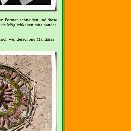
ern Formen schneiden und diese
ide Möglichkeiten miteinander
n sich wunderschöne Mandalas