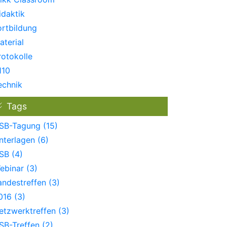
idaktik
ortbildung
aterial
rotokolle
110
echnik
Tags
SB-Tagung (15)
nterlagen (6)
SB (4)
ebinar (3)
andestreffen (3)
016 (3)
etzwerktreffen (3)
SB-Treffen (2)