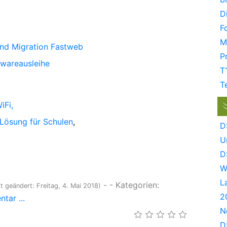
D
F
M
und Migration Fastweb
P
dwareausleihe
T
T
iFi,
Lösung für Schulen
,
D
U
D
W
L
-
- Kategorien:
zt geändert: Freitag, 4. Mai 2018)
2
tar ...
N
D