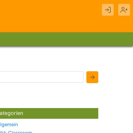
ategorien
llgemein
likk Classroom