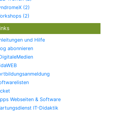
yndromeX (2)
orkshops (2)
inks
nleitungen und Hilfe
log abonnieren
DigitaleMedien
idaWEB
ortbildungsanmeldung
oftwarelisten
icket
ipps Webseiten & Software
artungsdienst IT-Didaktik