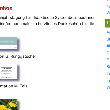
s
nisse
W
rühjahrstagung für didaktische Systembetreuer/innen
L
/inn/en nochmals ein herzliches Dankeschön für die
A
B
#
D
ion G. Runggatscher
F
S
T
T
ntation M. Tais
W