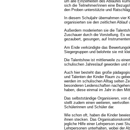
um alle Einzelheiten des Ablaufes küm
sich die Teilnehmer/innen eine Bezugsl
den Proben unterstützte und Ratschläg
In diesem Schuljahr übernahmen vier 
organisierten sie den zeitlichen Ablauf 
Außerdem moderierten sie die Talentsh
Zuschauer durch die Vorstellung. Es wu
gezaubert, gesungen, auf Instrumenten 
Am Ende verkündigte das Bewertungsk
Siegergruppen und belohnte sie mit kle
Die Talentshow ist mittlerweile zu eine
schulischen Jahreslauf geworden und 
Auch hier besteht das große pädagogisc
und Talenten der Kinder Raum zu gebe
werden im schulischen Alltag selten Zei
besonderen Leidenschaften nachgehen, 
haben, diese einmal im Jahr in den Mitt
Das selbstständige Organisieren, von d
stellt zudem einen weiteren, wertvollen
Schülerinnen und Schüler dar.
Wie schon oft, haben die Kinder bewies
ihnen stecken. Das Organisationskomit
jegliche Hilfe einer Lehrperson zwei St
Lehrpersonen unterhalten, wobei der Ab