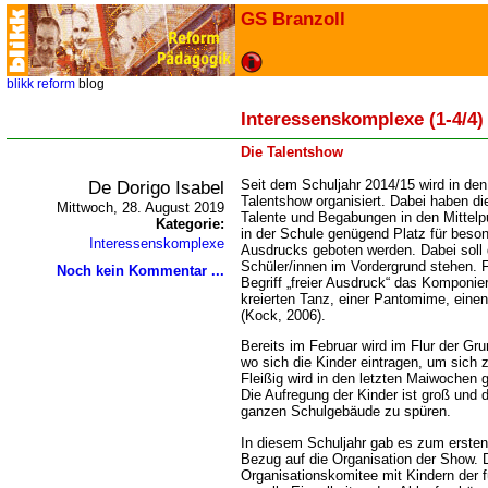
GS Branzoll
blikk
reform
blog
Interessenskomplexe (1-4/4)
Die Talentshow
De Dorigo Isabel
Seit dem Schuljahr 2014/15 wird in de
Talentshow organisiert. Dabei haben die
Mittwoch, 28. August 2019
Talente und Begabungen in den Mittelpun
Kategorie:
in der Schule genügend Platz für beso
Interessenskomplexe
Ausdrucks geboten werden. Dabei soll di
Schüler/innen im Vordergrund stehen. F
Noch kein Kommentar ...
Begriff „freier Ausdruck“ das Komponier
kreierten Tanz, einer Pantomime, einen
(Kock, 2006).
Bereits im Februar wird im Flur der Gr
wo sich die Kinder eintragen, um sich
Fleißig wird in den letzten Maiwochen 
Die Aufregung der Kinder ist groß und d
ganzen Schulgebäude zu spüren.
In diesem Schuljahr gab es zum ersten
Bezug auf die Organisation der Show. 
Organisationskomitee mit Kindern der f