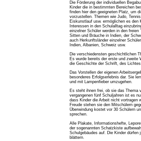
Die Förderung der individuellen Begabu
Kinder die in bestimmten Bereichen be
finden hier den geeigneten Platz, um d
vorzustellen. Themen wie Judo, Tennis,
Eiskunstlauf usw. ermöglichen es den 
Interessen in den Schulalltag einzubrin
einzelner Schüler werden in den freien
Sitten und Bräuche in Indien, der Sch
auch Herkunftsländer einzelner Schüler 
Indien, Albanien, Schweiz usw.
Die verschiedensten geschichtlichen Th
Es wurde bereits der erste und zweite W
die Geschichte der Schrift, des Lichtes
Das Vorstellen der eigenen Arbeitsergebn
besonderes Erfolgserlebnis dar. Sie le
und mit Lampenfieber umzugehen.
Es steht ihnen frei, ob sie das Thema v
vergangenen fünf Schuljahren ist es n
dass Kinder die Arbeit nicht vortragen 
Freude stehen sie den Mitschülern gege
Überwindung kostet vor 30 Schülern un
sprechen.
Alle Plakate, Informationshefte, Lepor
der sogenannten Schatzkiste aufbewah
Schulgebäudes auf. Die Kinder dürfen 
blättern.