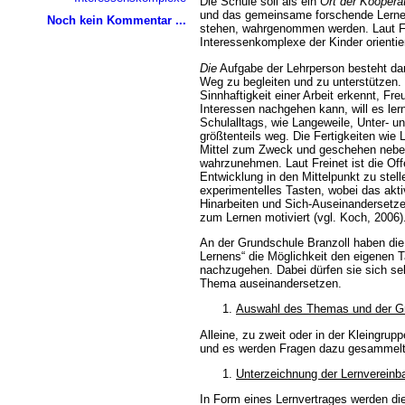
Die Schule soll als ein
Ort der Koopera
und das gemeinsame forschende Lernen
Noch kein Kommentar ...
stehen, wahrgenommen werden. Laut Frei
Interessenkomplexe der Kinder orientie
Die
Aufgabe der Lehrperson besteht dar
Weg zu begleiten und zu unterstützen.
Sinnhaftigkeit einer Arbeit erkennt, Fr
Interessen nachgehen kann, will es le
Schulalltags, wie Langeweile, Unter- un
größtenteils weg. Die Fertigkeiten wie
Mittel zum Zweck und geschehen nebe
wahrzunehmen. Laut Freinet ist die Of
Entwicklung in den Mittelpunkt zu stell
experimentelles Tasten, wobei das akt
Hinarbeiten und Sich-Auseinandersetze
zum Lernen motiviert (vgl. Koch, 2006)
An der Grundschule Branzoll haben di
Lernens“ die Möglichkeit den eigenen T
nachzugehen. Dabei dürfen sie sich sel
Thema auseinandersetzen.
Auswahl des Themas und der 
Alleine, zu zweit oder in der Kleingru
und es werden Fragen dazu gesammelt
Unterzeichnung der Lernvereinb
In Form eines Lernvertrages werden die