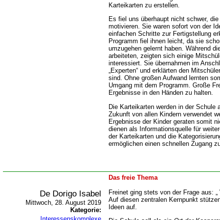
Karteikarten zu erstellen.
Es fiel uns überhaupt nicht schwer, di
motivieren. Sie waren sofort von der Id
einfachen Schritte zur Fertigstellung 
Programm fiel ihnen leicht, da sie sch
umzugehen gelernt haben. Während di
arbeiteten, zeigten sich einige Mitschü
interessiert. Sie übernahmen im Ansch
Experten“ und erklärten den Mitschüler
sind. Ohne großen Aufwand lernten so
Umgang mit dem Programm. Große Freud
Ergebnisse in den Händen zu halten.
Die Karteikarten werden in der Schule 
Zukunft von allen Kindern verwendet w
Ergebnisse der Kinder geraten somit ni
dienen als Informationsquelle für weit
der Karteikarten und die Kategorisieru
ermöglichen einen schnellen Zugang zu
Das freie Thema
De Dorigo Isabel
Freinet ging stets von der Frage aus: „ 
Auf diesen zentralen Kernpunkt stützen
Mittwoch, 28. August 2019
Ideen auf.
Kategorie:
Interessenskomplexe