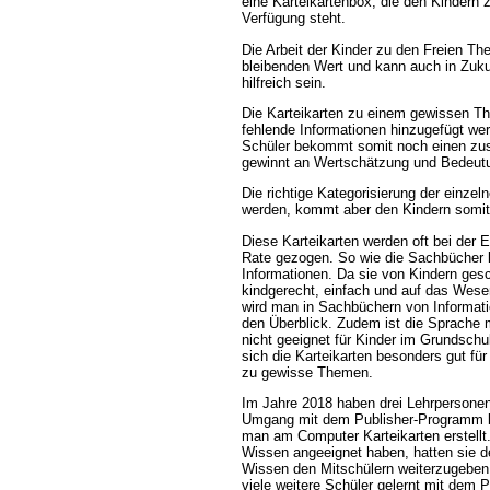
eine Karteikartenbox, die den Kindern z
Verfügung steht.
Die Arbeit der Kinder zu den Freien Th
bleibenden Wert und kann auch in Zukun
hilfreich sein.
Die Karteikarten zu einem gewissen T
fehlende Informationen hinzugefügt werd
Schüler bekommt somit noch einen zus
gewinnt an Wertschätzung und Bedeut
Die richtige Kategorisierung der einz
werden, kommt aber den Kindern somit 
Diese Karteikarten werden oft bei der
Rate gezogen. So wie die Sachbücher li
Informationen. Da sie von Kindern gesc
kindgerecht, einfach und auf das Wesen
wird man in Sachbüchern von Informatio
den Überblick. Zudem ist die Sprache
nicht geeignet für Kinder im Grundschu
sich die Karteikarten besonders gut fü
zu gewisse Themen.
Im Jahre 2018 haben drei Lehrpersonen
Umgang mit dem Publisher-Programm be
man am Computer Karteikarten erstellt
Wissen angeeignet haben, hatten sie d
Wissen den Mitschülern weiterzugeben.
viele weitere Schüler gelernt mit de