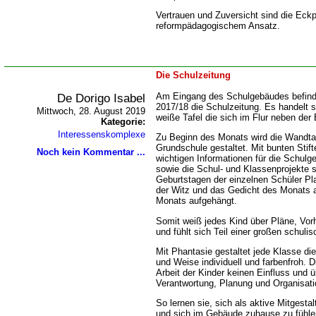
Vertrauen und Zuversicht sind die Eckp
reformpädagogischem Ansatz.
Die Schulzeitung
De Dorigo Isabel
Am Eingang des Schulgebäudes befinde
2017/18 die Schulzeitung. Es handelt 
Mittwoch, 28. August 2019
weiße Tafel die sich im Flur neben der 
Kategorie:
Interessenskomplexe
Zu Beginn des Monats wird die Wandtaf
Grundschule gestaltet. Mit bunten Stift
Noch kein Kommentar ...
wichtigen Informationen für die Schulg
sowie die Schul- und Klassenprojekte s
Geburtstagen der einzelnen Schüler Pl
der Witz und das Gedicht des Monats 
Monats aufgehängt.
Somit weiß jedes Kind über Pläne, Vo
und fühlt sich Teil einer großen schul
Mit Phantasie gestaltet jede Klasse di
und Weise individuell und farbenfroh. 
Arbeit der Kinder keinen Einfluss und 
Verantwortung, Planung und Organisatio
So lernen sie, sich als aktive Mitgest
und sich im Gebäude zuhause zu fühle