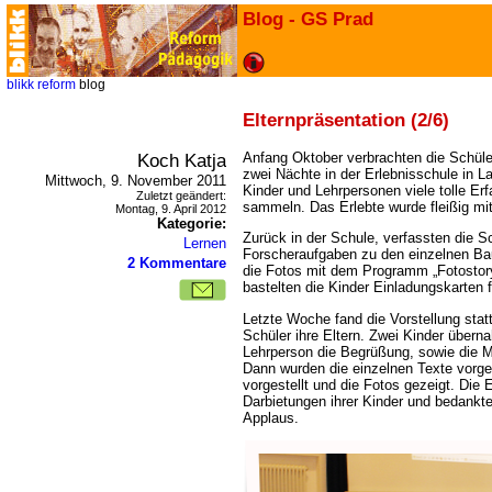
Blog - GS Prad
blikk
reform
blog
Elternpräsentation (2/6)
Koch Katja
Anfang Oktober verbrachten die Schüler
zwei Nächte in der Erlebnisschule in L
Mittwoch, 9. November 2011
Kinder und Lehrpersonen viele tolle Er
Zuletzt geändert:
sammeln. Das Erlebte wurde fleißig mi
Montag, 9. April 2012
Kategorie:
Zurück in der Schule, verfassten die S
Lernen
Forscheraufgaben zu den einzelnen Ba
2 Kommentare
die Fotos mit dem Programm „Fotostory“
bastelten die Kinder Einladungskarten f
Letzte Woche fand die Vorstellung stat
Schüler ihre Eltern. Zwei Kinder über
Lehrperson die Begrüßung, sowie die 
Dann wurden die einzelnen Texte vorg
vorgestellt und die Fotos gezeigt. Die E
Darbietungen ihrer Kinder und bedankt
Applaus.