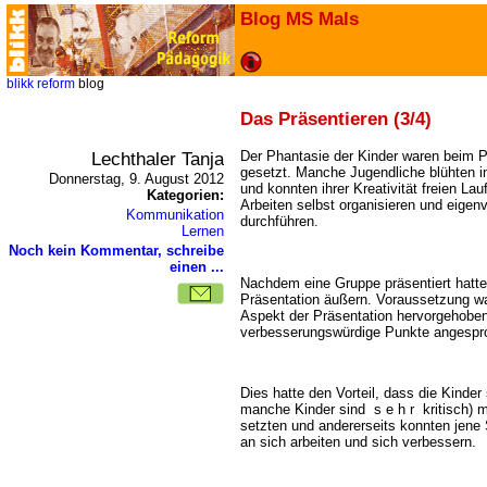
Blog MS Mals
blikk
reform
blog
Das Präsentieren (3/4)
Lechthaler Tanja
Der Phantasie der Kinder waren beim P
gesetzt. Manche Jugendliche blühten i
Donnerstag, 9. August 2012
und konnten ihrer Kreativität freien Lau
Kategorien:
Arbeiten selbst organisieren und eigen
Kommunikation
durchführen.
Lernen
Noch kein Kommentar, schreibe
einen ...
Nachdem eine Gruppe präsentiert hatte
Präsentation äußern. Voraussetzung wa
Aspekt der Präsentation hervorgehoben
verbesserungswürdige Punkte angespr
Dies hatte den Vorteil, dass die Kinder 
manche Kinder sind s e h r kritisch) m
setzten und andererseits konnten jene 
an sich arbeiten und sich verbessern.