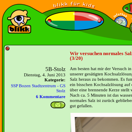
Wir versuchen normales Sa
(3/20)
5B-Stolz
Am besten hat mir der Versuch in
unserer gesätigten Kochsalzlösun
Dienstag, 4. Juni 2013
Salz heraus zu bekommen. Es funk
Kategorie:
ein bisschen Kochsalzlösung auf e
SSP Bozen Stadtzentrum - GS
über eine brennende Kerze stellt 
Stolz
Nach ca. 5 Minuten ist das wasse
6 Kommentare
normales Salz ist zurück gebliebe
gut gefallen.