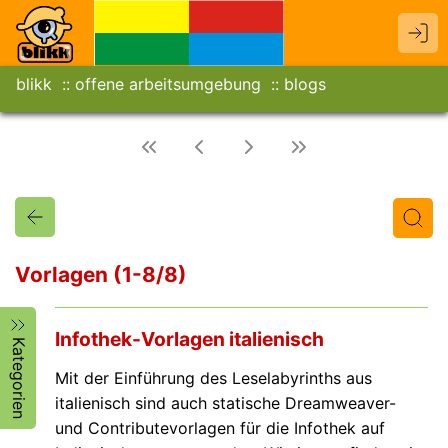
blikk
offene arbeitsumgebung
blogs
Vorlagen (1-8/8)
Titel
Text
Autor/in
Infothek-Vorlagen italienisch
Kategorien
Mit der Einführung des Leselabyrinths aus
italienisch sind auch statische Dreamweaver-
und Contributevorlagen für die Infothek auf