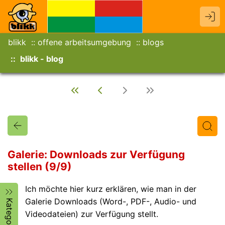
blikk
offene arbeitsumgebung
blogs
blikk - blog
Galerie: Downloads zur Verfügung
stellen (9/9)
Titel
Text
Autor/in
Ich möchte hier kurz erklären, wie man in der
Galerie Downloads (Word-, PDF-, Audio- und
Kategorien
Videodateien) zur Verfügung stellt.