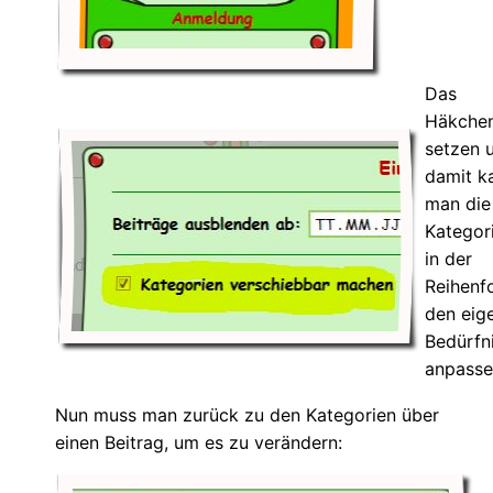
Das
Häkche
setzen 
damit k
man die
Kategor
in der
Reihenf
den eig
Bedürfn
anpasse
Nun muss man zurück zu den Kategorien über
einen Beitrag, um es zu verändern: