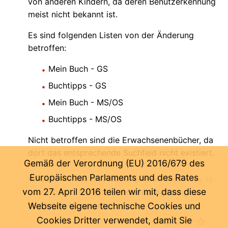
von anderen Kindern, da deren Benutzerkennung
meist nicht bekannt ist.
Es sind folgenden Listen von der Änderung
betroffen:
Mein Buch - GS
Buchtipps - GS
Mein Buch - MS/OS
Buchtipps - MS/OS
Nicht betroffen sind die Erwachsenenbücher, da
dort das entsprechende Suchfeld nicht existiert.
Gemäß der Verordnung (EU) 2016/679 des
Europäischen Parlaments und des Rates
Mittwoch, 12. März 2008
(Zuletzt geändert: Donnerstag, 13.
vom 27. April 2016 teilen wir mit, dass diese
-
- Kategorie:
Arbeitsumgebungen
-
März 2008)
Noch kein Kommentar ...
Webseite eigene technische Cookies und
Cookies Dritter verwendet, damit Sie