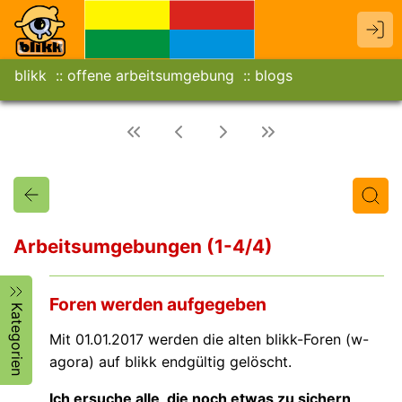
blikk
offene arbeitsumgebung
blogs
Arbeitsumgebungen (1-4/4)
Titel
Text
Autor/in
Foren werden aufgegeben
Kategorien
Mit 01.01.2017 werden die alten blikk-Foren (w-
agora) auf blikk endgültig gelöscht.
Ich ersuche alle, die noch etwas zu sichern