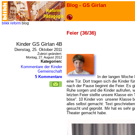
Blog - GS Girlan
blikk
reform
blog
Feier (36/36)
Kinder GS Girlan 4B
Dienstag, 25. Oktober 2011
Zuletzt geändert:
Montag, 27. August 2012
Kategorien:
Kommentare der Kinder
Gemeinschaft
5 Kommentare
In der langen Woche h
eine Tür. Dort tragen sich die Kinder fü
nach der Pause beginnt die Feier. Es gi
Ruhe sorgen und die Kinder aufrufen, w
letzten Feier stellte unsere Klasse ein
böse“. 10 Kinder von unserer Klasse be
alles selbst gemacht: Text geschriebe
gesucht und geprobt. Mir hat es sehr gu
Theater gemacht habe.