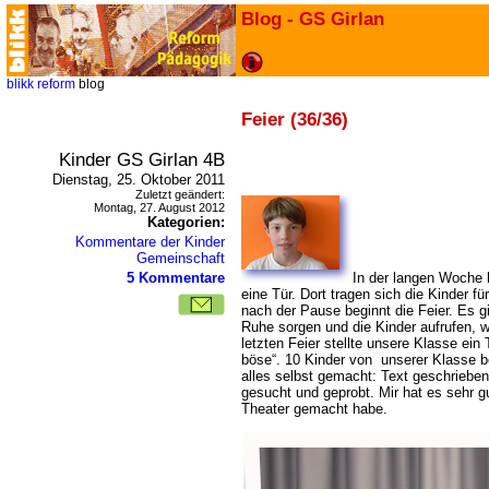
Blog - GS Girlan
blikk
reform
blog
Feier (36/36)
Kinder GS Girlan 4B
Dienstag, 25. Oktober 2011
Zuletzt geändert:
Montag, 27. August 2012
Kategorien:
Kommentare der Kinder
Gemeinschaft
5 Kommentare
In der langen Woche h
eine Tür. Dort tragen sich die Kinder fü
nach der Pause beginnt die Feier. Es gi
Ruhe sorgen und die Kinder aufrufen, w
letzten Feier stellte unsere Klasse ein
böse“. 10 Kinder von unserer Klasse be
alles selbst gemacht: Text geschriebe
gesucht und geprobt. Mir hat es sehr gu
Theater gemacht habe.