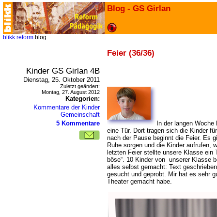
Blog - GS Girlan
blikk
reform
blog
Feier (36/36)
Kinder GS Girlan 4B
Dienstag, 25. Oktober 2011
Zuletzt geändert:
Montag, 27. August 2012
Kategorien:
Kommentare der Kinder
Gemeinschaft
5 Kommentare
In der langen Woche h
eine Tür. Dort tragen sich die Kinder fü
nach der Pause beginnt die Feier. Es gi
Ruhe sorgen und die Kinder aufrufen, w
letzten Feier stellte unsere Klasse ein
böse“. 10 Kinder von unserer Klasse be
alles selbst gemacht: Text geschriebe
gesucht und geprobt. Mir hat es sehr gu
Theater gemacht habe.