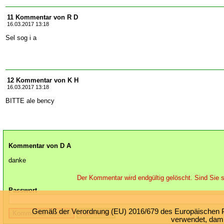
11 Kommentar von R D
16.03.2017 13:18
Sel sog i a
12 Kommentar von K H
16.03.2017 13:18
BITTE ale bency
Kommentar von D A
danke
Der Kommentar wird endgültig gelöscht. Sind Sie s
Passwort
Gemäß der Verordnung (EU) 2016/679 des Europäischen Par
verwendet, damit