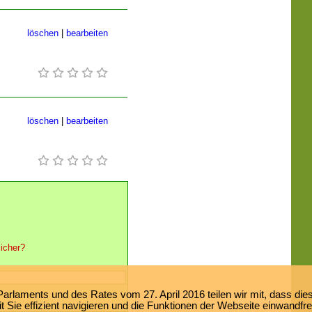
löschen
|
bearbeiten
löschen
|
bearbeiten
icher?
laments und des Rates vom 27. April 2016 teilen wir mit, dass dies
 Sie effizient navigieren und die Funktionen der Webseite einwandfr