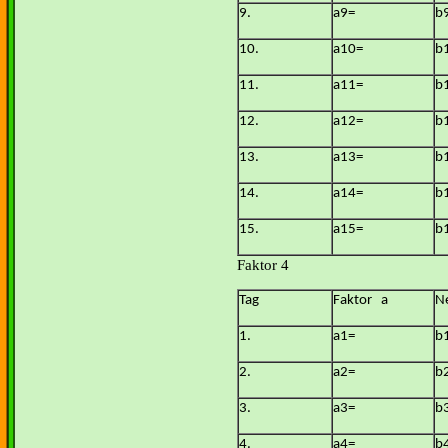
9.
a9=
b
10.
a10=
b
11.
a11=
b
12.
a12=
b
13.
a13=
b
14.
a14=
b
15.
a15=
b
Faktor 4
Tag
Faktor a
N
1.
a1=
b
2.
a2=
b
3.
a3=
b
4.
a4=
b