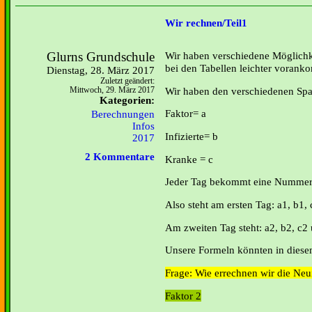
Wir rechnen/Teil1
Glurns Grundschule
Wir haben verschiedene Möglich
bei den Tabellen leichter vorank
Dienstag, 28. März 2017
Zuletzt geändert:
Wir haben den verschiedenen Spal
Mittwoch, 29. März 2017
Kategorien:
Faktor= a
Berechnungen
Infos
Infizierte= b
2017
2 Kommentare
Kranke = c
Jeder Tag bekommt eine Numme
Also steht am ersten Tag: a1, b1, 
Am zweiten Tag steht: a2, b2, c2 und
Unsere Formeln könnten in diesem
Frage: Wie errechnen wir die Neui
Faktor 2