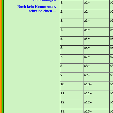
1.
a1=
b
Noch kein Kommentar,
schreibe einen ...
2.
a2=
b
3.
a3=
b
4.
a4=
b
5.
a5=
b
6.
a6=
b
7.
a7=
b
8.
a8=
b
9.
a9=
b
10.
a10=
b
11.
a11=
b
12.
a12=
b
13.
a13=
b