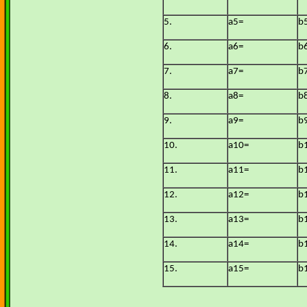
5.
a5=
b
6.
a6=
b
7.
a7=
b
8.
a8=
b
9.
a9=
b
10.
a10=
b
11.
a11=
b
12.
a12=
b
13.
a13=
b
14.
a14=
b
15.
a15=
b