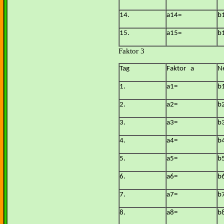
14.
a14=
b
15.
a15=
b
Faktor 3
Tag
Faktor a
N
1.
a1=
b
2.
a2=
b
3.
a3=
b
4.
a4=
b
5.
a5=
b
6.
a6=
b
7.
a7=
b
8.
a8=
b