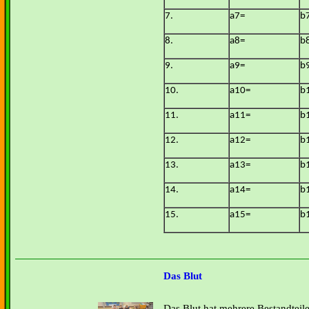
7.
a7=
b
8.
a8=
b
9.
a9=
b
10.
a10=
b
11.
a11=
b
12.
a12=
b
13.
a13=
b
14.
a14=
b
15.
a15=
b
Das Blut
Das Blut hat mehrere Bestandteile,