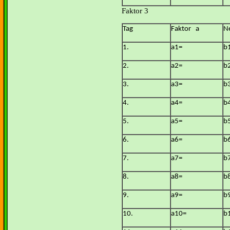
Faktor 3
Tag
Faktor a
N
1.
a1=
b
2.
a2=
b
3.
a3=
b
4.
a4=
b
5.
a5=
b
6.
a6=
b
7.
a7=
b
8.
a8=
b
9.
a9=
b
10.
a10=
b