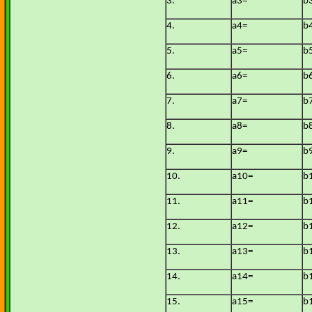
3.
a3=
b
4.
a4=
b
5.
a5=
b
6.
a6=
b
7.
a7=
b
8.
a8=
b
9.
a9=
b
10.
a10=
b
11.
a11=
b
12.
a12=
b
13.
a13=
b
14.
a14=
b
15.
a15=
b