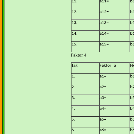
11.
a11=
b
12.
a12=
b
13.
a13=
b
14.
a14=
b
15.
a15=
b
Faktor 4
Tag
Faktor a
N
1.
a1=
b
2.
a2=
b
3.
a3=
b
4.
a4=
b
5.
a5=
b
6.
a6=
b