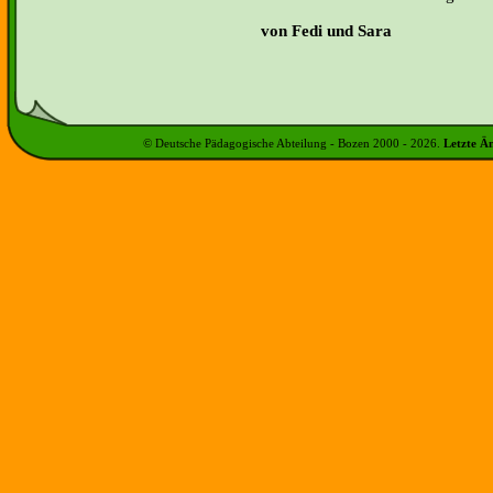
von Fedi und Sara
© Deutsche Pädagogische Abteilung - Bozen 2000 -
2026
.
Letzte Ä