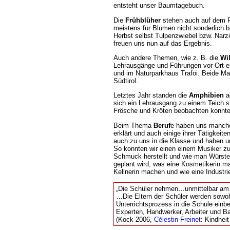
entsteht unser Baumtagebuch.
Die
Frühblüher
stehen auch auf dem P
meistens für Blumen nicht sonderlich b
Herbst selbst Tulpenzwiebel bzw. Nar
freuen uns nun auf das Ergebnis.
Auch andere Themen, wie z. B. die
Wil
Lehrausgänge und Führungen vor Ort er
und im Naturparkhaus Trafoi. Beide Mal
Südtirol.
Letztes Jahr standen die
Amphibien
a
sich ein Lehrausgang zu einem Teich st
Frösche und Kröten beobachten konnte
Beim Thema
Beruf
e haben uns manche 
erklärt und auch einige ihrer Tätigkei
auch zu uns in die Klasse und haben un
So konnten wir einen einem Musiker z
Schmuck herstellt und wie man Würste
geplant wird, was eine Kosmetikerin ma
Kellnerin machen und wie eine Industri
Die Schüler nehmen…unmittelbar am 
Die Eltern der Schüler werden sowoh
Unterrichtsprozess in die Schule einb
Experten, Handwerker, Arbeiter und Ba
(Kock 2006,
Célestin Freinet
: Kindheit