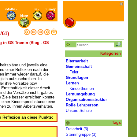
/61)
 in GS Tramin (Blog - GS
Kategorien
Elternarbeit
beitspläne und jeweils eine
Gemeinschaft
und einer Reflexion nach der
Feier
en immer wieder darauf, die
Grundlagen
lich aufzuschreiben. In
Lernen
er ihre Vorsätze bzw.
Ernsthaftigkeit dieser Arbeit
Kinderthemen
nd die Vorsätze nicht, gab es
Lernumgebung
 Ziele besser erreichen konnte.
Organisationsstruktur
 einer Kindersprechstunde eine
Rolle Lehrperson
nen zu ihrem Arbeitsverhalten.
Unsere Schule
er Reflexion an diese Punkte:
Tags
Freiarbeit (3)
Stammgruppe (3)