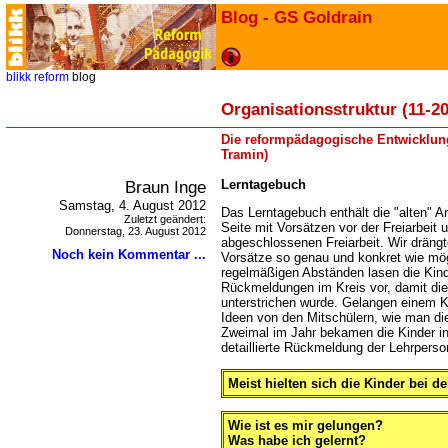
Blog - GS Goldrain
blikk
reform
blog
Organisationsstruktur (11-20
Die reformpädagogische Entwicklung
Tramin)
Braun Inge
Lerntagebuch
Samstag, 4. August 2012
Das Lerntagebuch enthält die "alten" Ar
Zuletzt geändert:
Seite mit Vorsätzen vor der Freiarbeit 
Donnerstag, 23. August 2012
abgeschlossenen Freiarbeit. Wir drängt
Noch kein Kommentar ...
Vorsätze so genau und konkret wie mög
regelmäßigen Abständen lasen die Kind
Rückmeldungen im Kreis vor, damit die 
unterstrichen wurde. Gelangen einem Ki
Ideen von den Mitschülern, wie man die
Zweimal im Jahr bekamen die Kinder in
detaillierte Rückmeldung der Lehrperso
Meist hielten sich die Kinder bei d
Wie ist es mir gelungen?
Was habe ich gelernt?