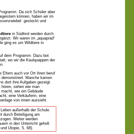
rogramm. Da sich Schüler aber
egeistern können, haben wir im
zissenzwiebel gesteckt und
dtiere
in Südtirol werden durch
gänzt. Wir waren im „aquaprad“
e ging es um Wildtiere in
uf dem Programm. Dazu bot
att, wo wir die Kaulquappen der
n.
Eltern auch vor Ort ihren beruf
ten demonstriert. Manche kamen
s dort ihre Aufgaben gezeigt.
u hören, sehen wie man
 macht, wie ein Gebäude
cht, eine Verkäuferin, eine
eanlage von innen aussieht.
Leben außerhalb der Schule.
l durch Beteiligung am
ezogen. Weiter werden
uern in den Unterricht geholt
 und Utopie, S. 68).