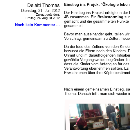
Delaiti Thomas
Einstieg ins Projekt "Ökologie leben
Dienstag, 31. Juli 2012
Der Einstieg ins Projekt erfolgte in der
Zuletzt geändert:
4B zusammen. Ein
Brainstorming
zum
Freitag, 24. August 2012
gemacht und die gesammelten Punkte 
Noch kein Kommentar ...
gesammelt.
Bevor man auseinander geht, teilen wir
Vorschlag, gemeinsam zu Zelten, heue
Da die Idee des Zeltens von den Kinder
bewusst die Eltern nach den Kindern. Di
Unmut und im darauffolgenden Infoabe
gewählte Vorgangsweise begründen. In 
dass die Kinder vom Anfang an für das 
Verantwortung übernehmen sollten. Es s
Erwachsenen über ihre Köpfe bestimmt
Nach einem gemeinsamen Einstieg, sa
Thema. Danach trifft man sich wieder i