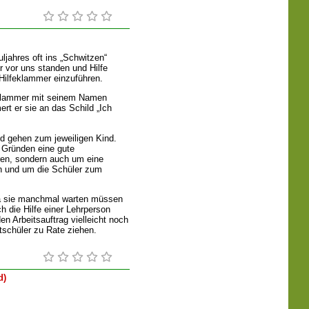
jahres oft ins „Schwitzen“
r vor uns standen und Hilfe
Hilfeklammer einzuführen.
eklammer mit seinem Namen
ert er sie an das Schild „Ich
d gehen zum jeweiligen Kind.
n Gründen eine gute
en, sondern auch um eine
en und um die Schüler zum
a sie manchmal warten müssen
h die Hilfe einer Lehrperson
en Arbeitsauftrag vielleicht noch
tschüler zu Rate ziehen.
d)