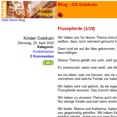
Blog - GS Goldrain
blikk
reform
blog
Flusspferde (1/19)
Kinder Goldrain
Wir haben uns für dieses Thema entsch
wollten, dass noch niemand gemacht h
Dienstag, 20. April 2010
Kategorie:
Dann sind wir auf die Idee gekommen, 
Kinderthemen
beschäftigen.
2 Kommentare
Dieses Thema gefällt uns sehr, sehr gu
Es interessant, wenn man weiß, wie die
wo sie leben, was sie fressen, wie sie 
vermehren und welche Feinde sie habe
Wir haben sehr viel gelernt, da wir eige
Flusspferde wussten. Das kommt daher, 
Wir haben zu unserem Thema auch ein
Nur wenige Kinder wussten beim ersten
Wir beide, Marina und Katharina, hab
uns gegenseitig geholfen. Wir haben f
erledigt gehabt, wobei wir nur zwei St