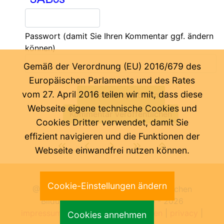
Passwort
(damit Sie Ihren Kommentar ggf. ändern
können)
Gemäß der Verordnung (EU) 2016/679 des
Europäischen Parlaments und des Rates
vom 27. April 2016 teilen wir mit, dass diese
Webseite eigene technische Cookies und
Cookies Dritter verwendet, damit Sie
effizient navigieren und die Funktionen der
Webseite einwandfrei nutzen können.
Letzte Änderung:
06.08.2026
Cookie-Einstellungen ändern
@ Pädagogische Abteilung der Deutschen
Bildungsdirektion Bozen 2000 -
2026
impressum
|
benutzungsbedingungen
|
privacy
|
Cookies annehmen