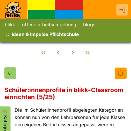
blikk
offene arbeitsumgebung
blogs
Ideen & Impulse Pflichtschule
Schüler:innenprofile in blikk-Classroom
einrichten (5/25)
Titel
Text
Autor/in
Die im Schüler:innenprofil abgelegten Kategorien
können nun von den Lehrpersonen für jede Klasse
Kategorien
den eigenen Bedürfnissen angepasst werden.