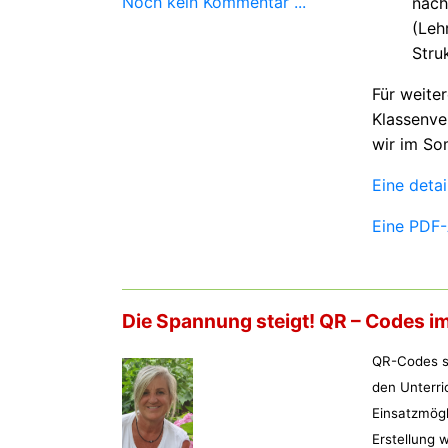
Noch kein Kommentar ...
nach
(Leh
Stru
Für weite
Klassenve
wir im So
Eine detai
Eine PDF-
Die Spannung steigt! QR – Codes im
QR-Codes si
den Unterri
Einsatzmögl
Erstellung w