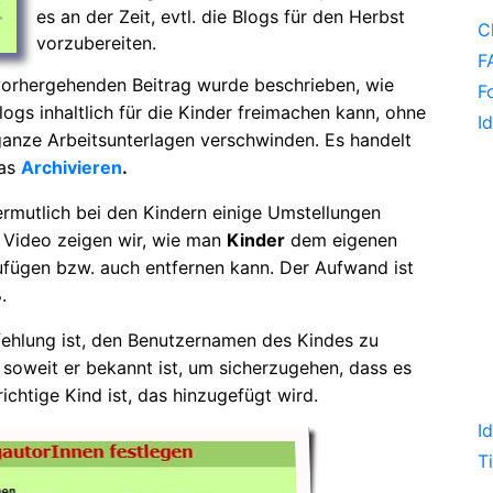
es an der Zeit, evtl. die Blogs für den Herbst
C
vorzubereiten.
F
vorhergehenden Beitrag wurde beschrieben, wie
F
ogs inhaltlich für die Kinder freimachen kann, ohne
I
ganze Arbeitsunterlagen verschwinden. Es handelt
das
Archivieren
.
ermutlich bei den Kindern einige Umstellungen
 Video zeigen wir, wie man
Kinder
dem eigenen
ufügen bzw. auch entfernen kann. Der Aufwand ist
.
ehlung ist, den Benutzernamen des Kindes zu
 soweit er bekannt ist, um sicherzugehen, dass es
ichtige Kind ist, das hinzugefügt wird.
I
T