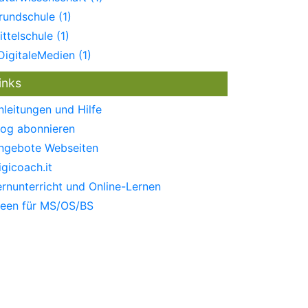
rundschule (1)
ittelschule (1)
DigitaleMedien (1)
inks
nleitungen und Hilfe
log abonnieren
ngebote Webseiten
igicoach.it
ernunterricht und Online-Lernen
deen für MS/OS/BS