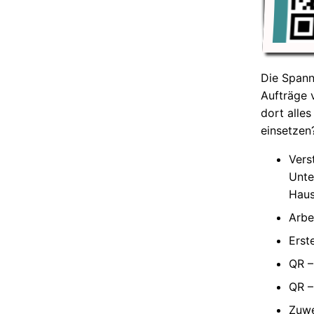
Die Spann
Aufträge 
dort alle
einsetzen
Vers
Unte
Hau
Arbe
Erst
QR –
QR –
Zuwe