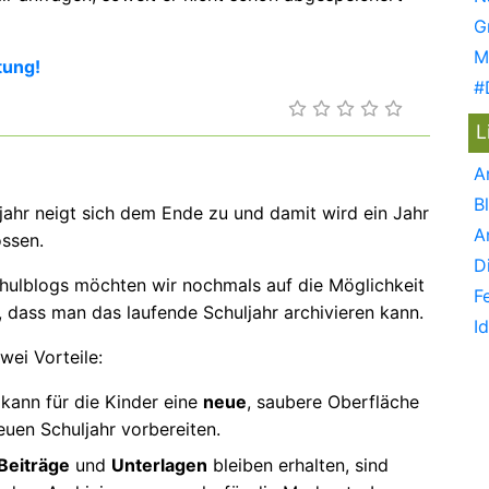
G
M
tung!
#
L
A
B
jahr neigt sich dem Ende zu und damit wird ein Jahr
A
ssen.
D
chulblogs möchten wir nochmals auf die Möglichkeit
F
, dass man das laufende Schuljahr archivieren kann.
I
wei Vorteile:
kann für die Kinder eine
neue
, saubere Oberfläche
euen Schuljahr vorbereiten.
Beiträge
und
Unterlagen
bleiben erhalten, sind