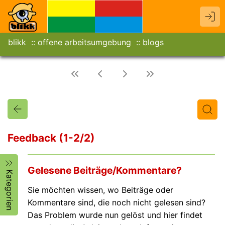
blikk
offene arbeitsumgebung
blogs
Feedback (1-2/2)
Titel
Text
Autor/in
Gelesene Beiträge/Kommentare?
Kategorien
Sie möchten wissen, wo Beiträge oder
Kommentare sind, die noch nicht gelesen sind?
Das Problem wurde nun gelöst und hier findet