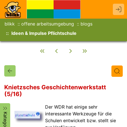
blikk
offene arbeitsumgebung
blogs
Ideen & Impulse Pflichtschule
Knietzsches Geschichtenwerkstatt
(5/16)
Titel
Text
Autor/in
Der WDR hat einige sehr
interessante Werkzeuge für die
Kategorien
Schulen entwickelt bzw. stellt sie