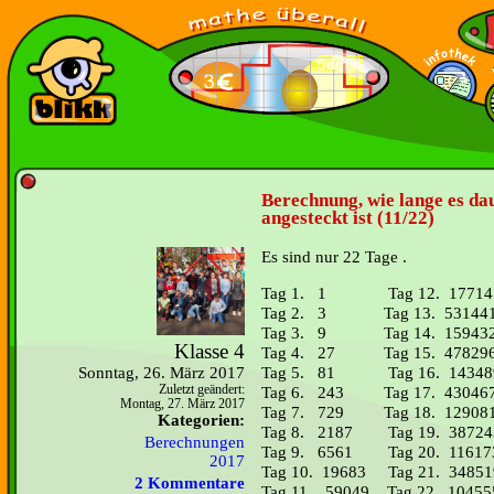
Berechnung, wie lange es da
angesteckt ist (11/22)
Es sind nur 22 Tage .
Tag 1. 1 Tag 12. 17714
Tag 2. 3 Tag 13. 53144
Tag 3. 9 Tag 14. 15943
Klasse 4
Tag 4. 27 Tag 15. 47829
Tag 5. 81 Tag 16. 14348
Sonntag, 26. März 2017
Tag 6. 243 Tag 17. 43046
Zuletzt geändert:
Montag, 27. März 2017
Tag 7. 729 Tag 18. 129081
Kategorien:
Tag 8. 2187 Tag 19. 38724
Berechnungen
Tag 9. 6561 Tag 20. 11617
2017
Tag 10. 19683 Tag 21. 34851
2 Kommentare
Tag 11. 59049 Tag 22. 10455