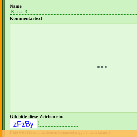
Name
Kommentartext
Gib bitte diese Zeichen ein:
Passwort
(damit du deinen Kommentar ggf. ändern kannst)