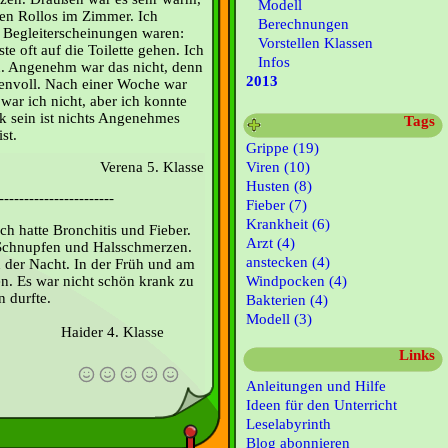
Modell
en Rollos im Zimmer. Ich
Berechnungen
. Begleiterscheinungen waren:
Vorstellen Klassen
e oft auf die Toilette gehen. Ich
Infos
. Angenehm war das nicht, denn
2013
envoll. Nach einer Woche war
war ich nicht, aber ich konnte
 sein ist nichts Angenehmes
Tags
st.
Grippe (19)
Verena 5. Klasse
Viren (10)
Husten (8)
-----------------------
Fieber (7)
Krankheit (6)
h hatte Bronchitis und Fieber.
Arzt (4)
 Schnupfen und Halsschmerzen.
anstecken (4)
n der Nacht. In der Früh und am
n. Es war nicht schön krank zu
Windpocken (4)
ielen durfte.
Bakterien (4)
Modell (3)
 Klasse
Links
Anleitungen und Hilfe
Ideen für den Unterricht
Leselabyrinth
Blog abonnieren