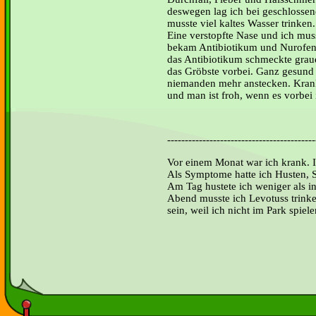
deswegen lag ich bei geschlossen
musste viel kaltes Wasser trinken
Eine verstopfte Nase und ich musst
bekam Antibiotikum und Nurofen
das Antibiotikum schmeckte grau
das Gröbste vorbei. Ganz gesund 
niemanden mehr anstecken. Krank
und man ist froh, wenn es vorbei i
------------------------------------------
Vor einem Monat war ich krank. Ic
Als Symptome hatte ich Husten,
Am Tag hustete ich weniger als i
Abend musste ich Levotuss trinke
sein, weil ich nicht im Park sp
Haider 4.