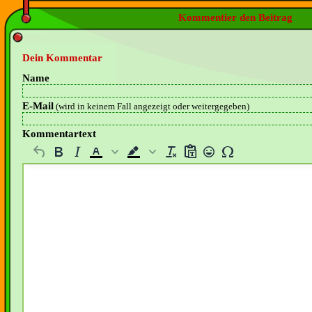
Kommentier den Beitrag
Dein Kommentar
Name
E-Mail
(wird in keinem Fall angezeigt oder weitergegeben)
Kommentartext