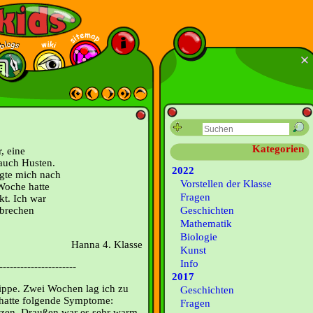
Kategorien
, eine
auch Husten.
2022
agte mich nach
Vorstellen der Klasse
Woche hatte
Fragen
kt. Ich war
 brechen
Geschichten
Mathematik
Biologie
Hanna 4. Klasse
Kunst
Info
----------------------
2017
ippe. Zwei Wochen lag ich zu
Geschichten
 hatte folgende Symptome:
Fragen
rzen. Draußen war es sehr warm,