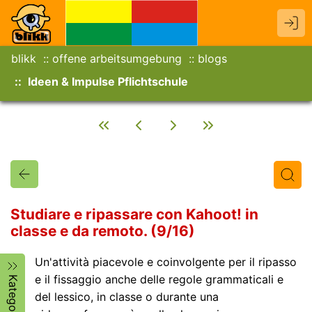
blikk
offene arbeitsumgebung
blogs
Ideen & Impulse Pflichtschule
Studiare e ripassare con Kahoot! in
classe e da remoto. (9/16)
Titel
Text
Autor/in
Un'attività piacevole e coinvolgente per il ripasso
e il fissaggio anche delle regole grammaticali e
Kategorien
del lessico, in classe o durante una