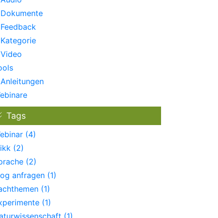
Dokumente
Feedback
Kategorie
Video
ools
Anleitungen
ebinare
Tags
ebinar (4)
ikk (2)
prache (2)
log anfragen (1)
achthemen (1)
xperimente (1)
aturwissenschaft (1)