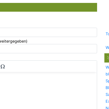
T
 weitergegeben)
W
W
bl
S
B
S
E
N