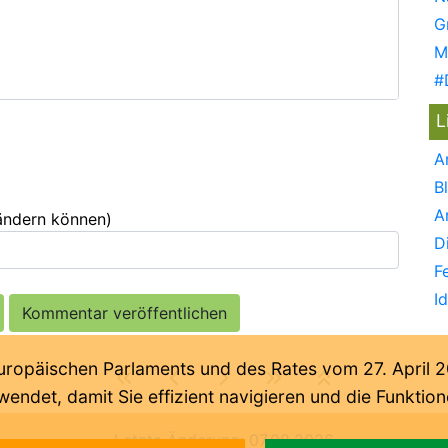
G
M
#
L
A
B
A
 ändern können)
D
F
I
päischen Parlaments und des Rates vom 27. April 201
endet, damit Sie effizient navigieren und die Funkti
Letzte Änderung:
07.08.2026