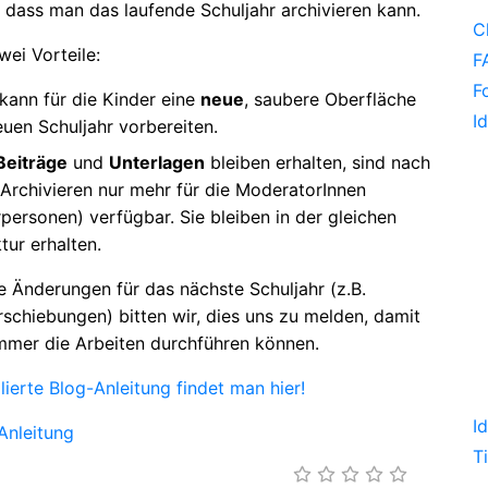
 dass man das laufende Schuljahr archivieren kann.
C
wei Vorteile:
F
F
kann für die Kinder eine
neue
, saubere Oberfläche
I
euen Schuljahr vorbereiten.
Beiträge
und
Unterlagen
bleiben erhalten, sind nach
Archivieren nur mehr für die ModeratorInnen
rpersonen) verfügbar. Sie bleiben in der gleichen
tur erhalten.
e Änderungen für das nächste Schuljahr (z.B.
schiebungen) bitten wir, dies uns zu melden, damit
mmer die Arbeiten durchführen können.
llierte Blog-Anleitung findet man hier!
I
Anleitung
T