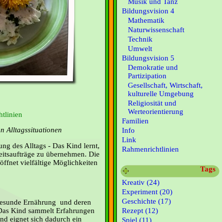
Musik und Tanz
Bildungsvision 4
Mathematik
Naturwissenschaft
Technik
Umwelt
Bildungsvision 5
Demokratie und
Partizipation
Gesellschaft, Wirtschaft,
kulturelle Umgebung
Religiosität und
Werteorientierung
tlinien
Familien
 Alltagssituationen
Info
Link
ung des Alltags - Das Kind lernt,
Rahmenrichtlinien
eitsaufträge zu übernehmen. Die
öffnet vielfältige Möglichkeiten
Tags
Kreativ (24)
Experiment (20)
Geschichte (17)
 gesunde Ernährung und deren
Rezept (12)
 Das Kind sammelt Erfahrungen
nd eignet sich dadurch ein
Spiel (11)