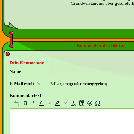
Grundverständnis über gesunde E
Kommentier den Beitrag
Dein Kommentar
Name
E-Mail
(wird in keinem Fall angezeigt oder weitergegeben)
Kommentartext