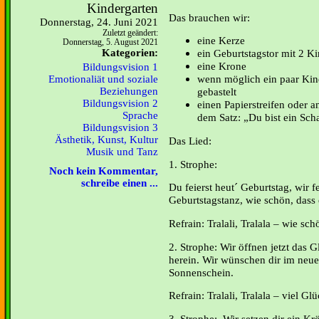
Kindergarten
Das brauchen wir:
Donnerstag, 24. Juni 2021
Zuletzt geändert:
eine Kerze
Donnerstag, 5. August 2021
Kategorien:
ein Geburtstagstor mit 2 Ki
eine Krone
Bildungsvision 1
wenn möglich ein paar Kin
Emotionaliät und soziale
Beziehungen
gebastelt
Bildungsvision 2
einen Papierstreifen oder a
Sprache
dem Satz: „Du bist ein Sch
Bildungsvision 3
Ästhetik, Kunst, Kultur
Das Lied:
Musik und Tanz
1. Strophe:
Noch kein Kommentar,
schreibe einen ...
Du feierst heut´ Geburtstag, wir f
Geburtstagstanz, wie schön, dass 
Refrain: Tralali, Tralala – wie sch
2. Strophe: Wir öffnen jetzt das 
herein. Wir wünschen dir im neue
Sonnenschein.
Refrain: Tralali, Tralala – viel G
3. Strophe: Wir setzen dir ein Krö