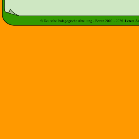
© Deutsche Pädagogische Abteilung - Bozen 2000 -
2026
.
Letzte Ä