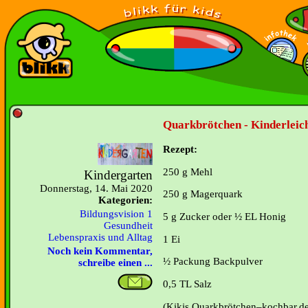
Quarkbrötchen - Kinderleic
Rezept:
250 g Mehl
Kindergarten
Donnerstag, 14. Mai 2020
250 g Magerquark
Kategorien:
Bildungsvision 1
5 g Zucker oder ½ EL Honig
Gesundheit
Lebenspraxis und Alltag
1 Ei
Noch kein Kommentar,
½ Packung Backpulver
schreibe einen ...
0,5 TL Salz
(Kikis Quarkbrötchen–kochbar.