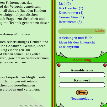
erten Phänomenen, das
Lied (9)
und der Versuch, gemeinsam
KG Forscher (7)
, all dies eröffnet den Kindern
Konstruieren (4)
 wichtigen physikalischen
Corona Virus (4)
uch Fragen zur Sicherheit und
Instrumente (3)
 mit Technik gehören zu dieser
Links
 Alltagssituationen
Anleitungen und Hilfe
urch selbstständiges Denken und
Ideen für den Unterricht
eine Gedanken, Gefühle, Ideen
Leselabyrinth
lltag einbringen. Im
d Planen seiner Tätigkeiten
nzen, gewinnt an Selbstvertrauen
Anmeldung
gsbewusstsein aus.
Anmeldename
nen körperlichen Möglichkeiten
Kennwort
ge Erfahrungen mit seinem
schen und koordinativen
en erproben und verfeinern.
Neuanmeldung