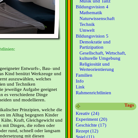
Musik und Tanz
Bildungsvision 4
Mathematik
Naturwissenschaft
Technik
Umwelt
Bildungsvision 5
Demokratie und
Partizipation
tlinien:
Gesellschaft, Wirtschaft,
kulturelle Umgebung
Religiosität und
geeigneter Entwurfs-, Bau- und
Werteorientierung
das Kind benützt Werkzeuge und
Familien
lernt auszuwählen, welches
Info
ien und Techniken
Link
e jeweilige Aufgabe geeignet
Rahmenrichtlinien
nn es verschiedene Dinge
neiden und modellieren.
Tags
kalischer Prinzipien, welche die
Kreativ (24)
den im Alltag begegnen Kinder
Experiment (20)
. Kälte, Kraft, Gleichgewicht und
Geschichte (17)
h mit Dingen, die rollen oder
 oder rund, schnell oder langsam
Rezept (12)
ndersetzung mit diesen
Spiel (11)