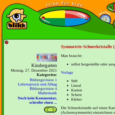
Symmetrie-Schneekristalle (
Man braucht:
selbst hergestellte oder au
Kindergarten
Montag, 27. Dezember 2021
Vorlage
Kategorien:
Bildungsvision 1
Stift
Lebenspraxis und Alltag
Lineal
Bildungsvision 4
Karton
Mathematik
Schere
Noch kein Kommentar,
Kleber
schreibe einen ...
Die Schneekristalle auf einen Kart
(Achsensymmetrie) einzeichnen 