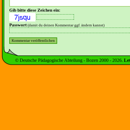
Gib bitte diese Zeichen ein:
Passwort
(damit du deinen Kommentar ggf. ändern kannst)
© Deutsche Pädagogische Abteilung - Bozen 2000 -
2026
.
Le