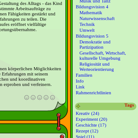
Musik und Tanz
estaltung des Alltags - das Kind
Bildungsvision 4
estimmte Arbeitsaufträge zu
Mathematik
nen Fähigkeiten gestärkt und
Naturwissenschaft
rfahrungen zu teilen. Die
Technik
ufes eröffnet vielfältige
wortungsübernahme.
Umwelt
Bildungsvision 5
Demokratie und
Partizipation
Gesellschaft, Wirtschaft,
kulturelle Umgebung
Religiosität und
nen körperlichen Möglichkeiten
Werteorientierung
ge Erfahrungen mit seinem
Familien
schen und koordinativen
Info
en erproben und verfeinern.
Link
Rahmenrichtlinien
Tags
Kreativ (24)
Experiment (20)
Geschichte (17)
Rezept (12)
Spiel (11)