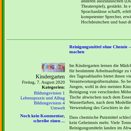
anderen auszutauschen (Di
Theaterspiel), gestärkt. In 
Sprachanlässe schafft, erle
kompetenter Sprecher, erw
Hochdeutschen und baut di
Reinigungsmittel ohne Chemie – 
machen
Im Kindergarten lernen die Mäd
für bestimmte Arbeitsaufträge zu
Kindergarten
des Tagesablaufes bietet ihnen vi
Verantwortungsübernahme. So bet
Freitag, 7. August 2020
Jungen, wohl in den meisten Kind
Kategorien:
Reinigung von verschieden Möbel
Bildungsvision 1
Tische abwischen nach dem Esse
Lebenspraxis und Alltag
Wasserfarben, nach dem Modellie
Bildungsvision 4
Verwendung des Geschirrs in de
Umwelt
Noch kein Kommentar,
Dass chemische Putzmittel schlech
schreibe einen ...
kein Geheimnis mehr. Viele Ton
Reinigungsmitteln landen im Abw