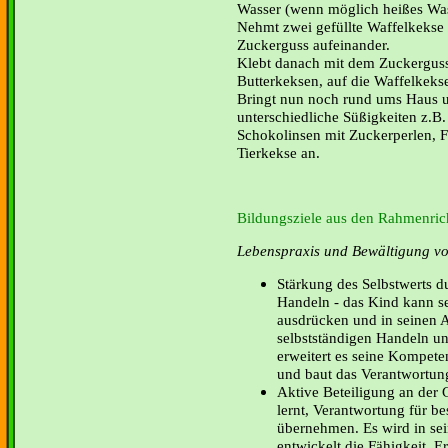
Wasser (wenn möglich heißes Was
Nehmt zwei gefüllte Waffelkekse 
Zuckerguss aufeinander.
Klebt danach mit dem Zuckerguss
Butterkeksen, auf die Waffelkeks
Bringt nun noch rund ums Haus 
unterschiedliche Süßigkeiten z.B.
Schokolinsen mit Zuckerperlen, 
Tierkekse an.
Bildungsziele aus den Rahmenrich
Lebenspraxis und Bewältigung von
Stärkung des Selbstwerts d
Handeln - das Kind kann s
ausdrücken und in seinen A
selbstständigen Handeln un
erweitert es seine Kompete
und baut das Verantwortun
Aktive Beteiligung an der G
lernt, Verantwortung für b
übernehmen. Es wird in sei
entwickelt die Fähigkeit, E