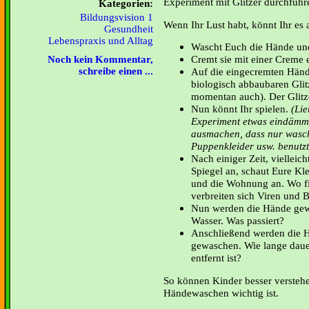
Experiment mit Glitzer durchführ
Kategorien:
Bildungsvision 1
Wenn Ihr Lust habt, könnt Ihr es 
Gesundheit
Lebenspraxis und Alltag
Wascht Euch die Hände und 
Cremt sie mit einer Creme e
Noch kein Kommentar,
schreibe einen ...
Auf die eingecremten Hände 
biologisch abbaubaren Glitz
momentan auch). Der Glitze
Nun könnt Ihr spielen.
(Lieb
Experiment etwas eindämme
ausmachen, dass nur wasch
Puppenkleider usw. benutzt
Nach einiger Zeit, vielleic
Spiegel an, schaut Eure Kl
und die Wohnung an. Wo fin
verbreiten sich Viren und B
Nun werden die Hände gewa
Wasser. Was passiert?
Anschließend werden die H
gewaschen. Wie lange dauer
entfernt ist?
So können Kinder besser versteh
Händewaschen wichtig ist.