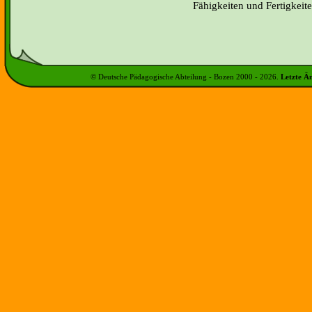
Fähigkeiten und Fertigkeit
© Deutsche Pädagogische Abteilung - Bozen 2000 -
2026
.
Letzte Ä